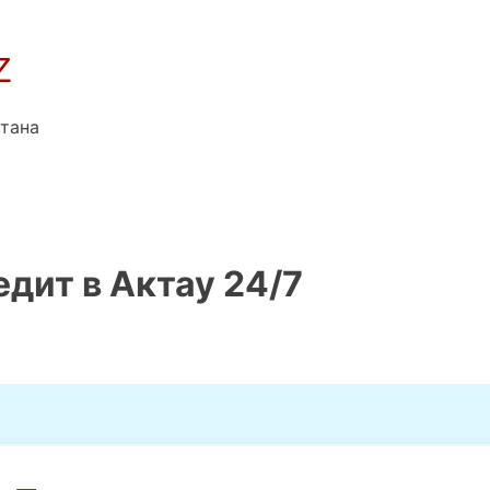
Z
тана
дит в Актау 24/7