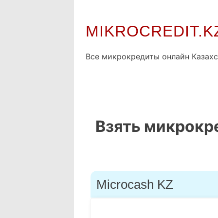
Skip
MIKROCREDIT.K
to
content
Все микрокредиты онлайн Казахс
Взять микрокре
Microcash KZ